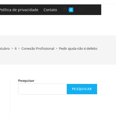
Política de privacidade
Contato
0
utubro
>
6
>
Conexão Profissional
>
Pedir ajuda não é defeito
Pesquisar
PESQUISAR