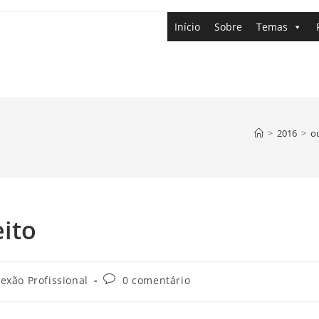
Início
Sobre
Temas
>
2016
>
o
eito
exão Profissional
0 comentário