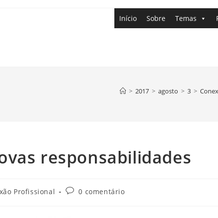
Início
Sobre
Temas
>
2017
>
agosto
>
3
>
Conex
ovas responsabilidades
xão Profissional
0 comentário