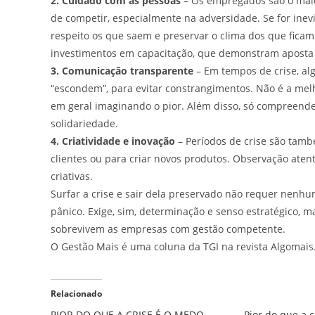
2. Cuidado com as pessoas
– Os empregados são o maior
de competir, especialmente na adversidade. Se for inevi
respeito os que saem e preservar o clima dos que ficam
investimentos em capacitação, que demonstram aposta 
3. Comunicação transparente
– Em tempos de crise, al
“escondem”, para evitar constrangimentos. Não é a melh
em geral imaginando o pior. Além disso, só compreende
solidariedade.
4. Criatividade e inovação
– Períodos de crise são tamb
clientes ou para criar novos produtos. Observação aten
criativas.
Surfar a crise e sair dela preservado não requer nen
pânico. Exige, sim, determinação e senso estratégico, 
sobrevivem as empresas com gestão competente.
O Gestão Mais é uma coluna da TGI na revista Algomais
Relacionado
PIOR DO QUE A CRISE É O MEDO
Pior do que a 