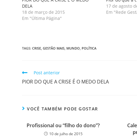
DELA
17 de agosto d
18 de março de 2015
Em "Rede Gest
Em "Última Página"
TAGS
:
CRISE
,
GESTÃO MAIS
,
MUNDO
,
POLÍTICA
Post anterior
PIOR DO QUE A CRISE É O MEDO DELA
VOCÊ TAMBÉM PODE GOSTAR
Profissional ou “filho do dono”?
Cal
p
10 de julho de 2015