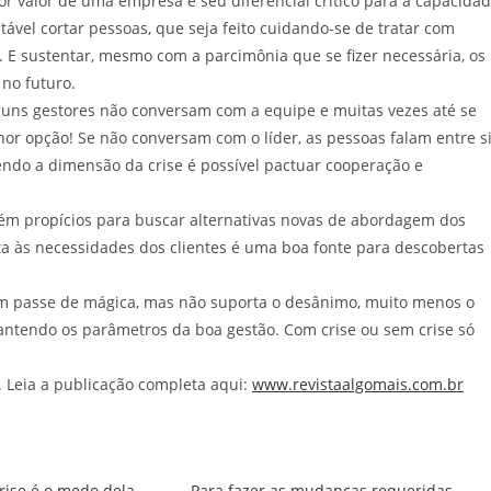
 valor de uma empresa e seu diferencial crítico para a capacida
tável cortar pessoas, que seja feito cuidando-se de tratar com
. E sustentar, mesmo com a parcimônia que se fizer necessária, os
no futuro.
guns gestores não conversam com a equipe e muitas vezes até se
or opção! Se não conversam com o líder, as pessoas falam entre si
ndo a dimensão da crise é possível pactuar cooperação e
ém propícios para buscar alternativas novas de abordagem dos
ta às necessidades dos clientes é uma boa fonte para descobertas
hum passe de mágica, mas não suporta o desânimo, muito menos o
mantendo os parâmetros da boa gestão. Com crise ou sem crise só
. Leia a publicação completa aqui:
www.revistaalgomais.com.br
crise é o medo dela
Para fazer as mudanças requeridas