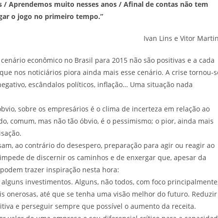
s / Aprendemos muito nesses anos / Afinal de contas não tem
gar o jogo no primeiro tempo.”
Ivan Lins e Vitor Marti
o cenário econômico no Brasil para 2015 não são positivas e a cada
que nos noticiários piora ainda mais esse cenário. A crise tornou-s
egativo, escândalos políticos, inflação… Uma situação nada
óbvio, sobre os empresários é o clima de incerteza em relação ao
do, comum, mas não tão óbvio, é o pessimismo; o pior, ainda mais
isação.
am, ao contrário do desespero, preparação para agir ou reagir ao
 impede de discernir os caminhos e de enxergar que, apesar da
 podem trazer inspiração nesta hora:
alguns investimentos. Alguns, não todos, com foco principalmente
is onerosas, até que se tenha uma visão melhor do futuro. Reduzir
iva e perseguir sempre que possível o aumento da receita.