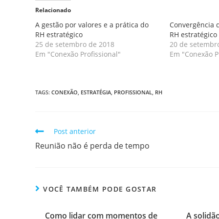
Relacionado
A gestão por valores e a prática do
Convergência d
RH estratégico
RH estratégico
25 de setembro de 2018
20 de setembr
Em "Conexão Profissional"
Em "Conexão Pr
TAGS
:
CONEXÃO
,
ESTRATÉGIA
,
PROFISSIONAL
,
RH
Post anterior
Reunião não é perda de tempo
VOCÊ TAMBÉM PODE GOSTAR
Como lidar com momentos de
A solidã