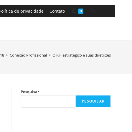
Política de privacidade
Contato
0
18
>
Conexão Profissional
>
O RH estratégico e suas diretrizes
Pesquisar
PESQUISAR