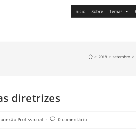
Início
Sobre
Temas
>
2018
>
setembro
>
s diretrizes
onexão Profissional
0 comentário